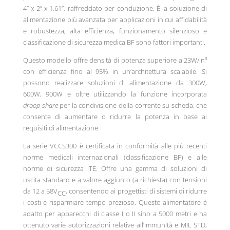
4” x 2” x 1,61”, raffreddato per conduzione. È la soluzione di
alimentazione più avanzata per applicazioni in cui affidabilità
e robustezza, alta efficienza, funzionamento silenzioso e
classificazione di sicurezza medica BF sono fattori importanti.
Questo modello offre densità di potenza superiore a 23W/in³
con efficienza fino al 95% in un’architettura scalabile. Si
possono realizzare soluzioni di alimentazione da 300W,
600W, 900W e oltre utilizzando la funzione incorporata
droop-share
per la condivisione della corrente su scheda, che
consente di aumentare o ridurre la potenza in base ai
requisiti di alimentazione.
La serie VCCS300 è certificata in conformità alle più recenti
norme medicali internazionali (classificazione BF) e alle
norme di sicurezza ITE. Offre una gamma di soluzioni di
uscita standard e a valore aggiunto (a richiesta) con tensioni
da 12 a 58V
, consentendo ai progettisti di sistemi di ridurre
CC
i costi e risparmiare tempo prezioso. Questo alimentatore è
adatto per apparecchi di classe I o II sino a 5000 metri e ha
ottenuto varie autorizzazioni relative all’immunità e MIL STD,