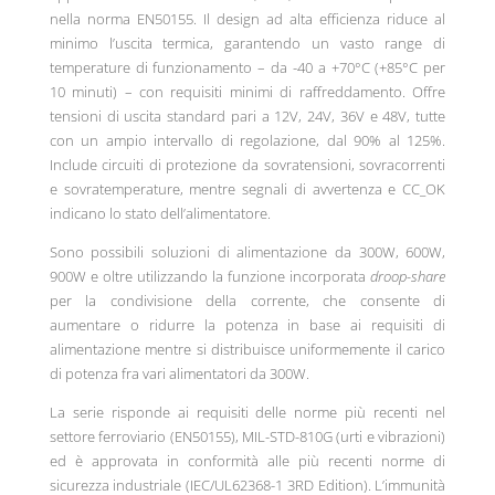
nella norma EN50155. Il design ad alta efficienza riduce al
minimo l’uscita termica, garantendo un vasto range di
temperature di funzionamento – da -40 a +70°C (+85°C per
10 minuti) – con requisiti minimi di raffreddamento. Offre
tensioni di uscita standard pari a 12V, 24V, 36V e 48V, tutte
con un ampio intervallo di regolazione, dal 90% al 125%.
Include circuiti di protezione da sovratensioni, sovracorrenti
e sovratemperature, mentre segnali di avvertenza e CC_OK
indicano lo stato dell’alimentatore.
Sono possibili soluzioni di alimentazione da 300W, 600W,
900W e oltre utilizzando la funzione incorporata
droop-share
per la condivisione della corrente, che consente di
aumentare o ridurre la potenza in base ai requisiti di
alimentazione mentre si distribuisce uniformemente il carico
di potenza fra vari alimentatori da 300W.
La serie risponde ai requisiti delle norme più recenti nel
settore ferroviario (EN50155), MIL-STD-810G (urti e vibrazioni)
ed è approvata in conformità alle più recenti norme di
sicurezza industriale (IEC/UL62368-1 3RD Edition). L’immunità