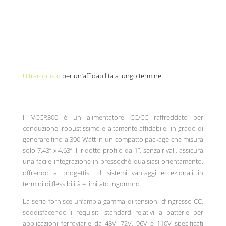
Ultrarobusto
per un’affidabilità a lungo termine.
Il VCCR300 è un alimentatore CC/CC raffreddato per
conduzione, robustissimo e altamente affidabile, in grado di
generare fino a 300 Watt in un compatto package che misura
solo 7.43
”
x 4.63
”
. Il ridotto profilo da 1
”
, senza rivali, assicura
una facile integrazione in pressoché qualsiasi orientamento,
offrendo ai progettisti di sistemi vantaggi eccezionali in
termini di flessibilità e limitato ingombro.
La serie fornisce un’ampia gamma di tensioni d’ingresso CC,
soddisfacendo i requisiti standard relativi a batterie per
applicazioni ferroviarie da 48V, 72V, 96V e 110V specificati