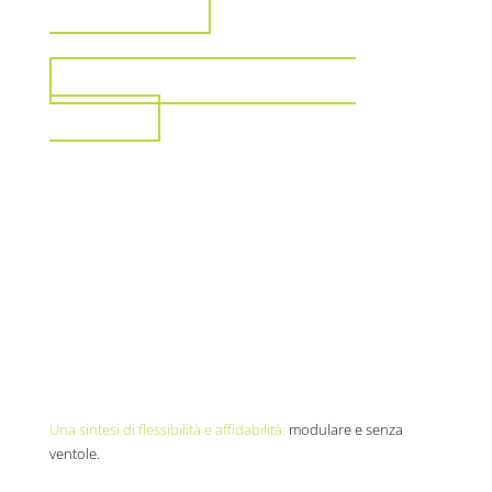
INDUSTRIALE
VISUALIZZA PER IL SETTORE
MEDICO
Una sintesi di flessibilità e affidabilità:
modulare e senza
ventole.