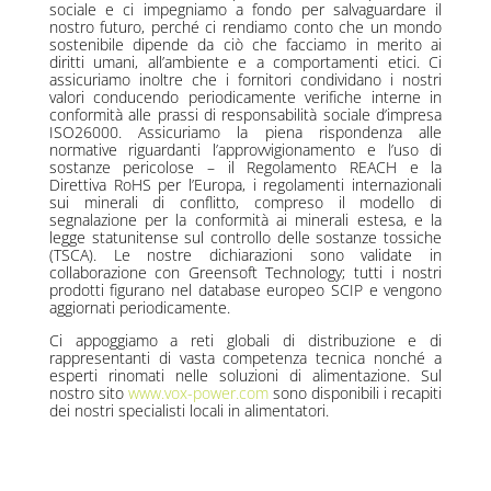
sociale e ci impegniamo a fondo per salvaguardare il
nostro futuro, perché ci rendiamo conto che un mondo
sostenibile dipende da ciò che facciamo in merito ai
diritti umani, all’ambiente e a comportamenti etici. Ci
assicuriamo inoltre che i fornitori condividano i nostri
valori conducendo periodicamente verifiche interne in
conformità alle prassi di responsabilità sociale d’impresa
ISO26000. Assicuriamo la piena rispondenza alle
normative riguardanti l’approvvigionamento e l’uso di
sostanze pericolose – il Regolamento REACH e la
Direttiva RoHS per l’Europa, i regolamenti internazionali
sui minerali di conflitto, compreso il modello di
segnalazione per la conformità ai minerali estesa, e la
legge statunitense sul controllo delle sostanze tossiche
(TSCA). Le nostre dichiarazioni sono validate in
collaborazione con Greensoft Technology; tutti i nostri
prodotti figurano nel database europeo SCIP e vengono
aggiornati periodicamente.
Ci appoggiamo a reti globali di distribuzione e di
rappresentanti di vasta competenza tecnica nonché a
esperti rinomati nelle soluzioni di alimentazione. Sul
nostro sito
www.vox-power.com
sono disponibili i recapiti
dei nostri specialisti locali in alimentatori.