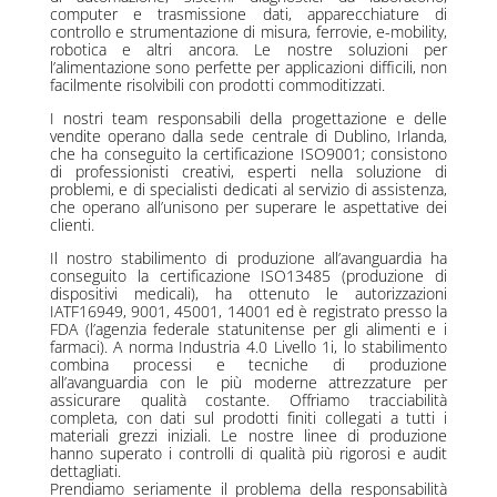
computer e trasmissione dati, apparecchiature di
controllo e strumentazione di misura, ferrovie, e-mobility,
robotica e altri ancora. Le nostre soluzioni per
l’alimentazione sono perfette per applicazioni difficili, non
facilmente risolvibili con prodotti commoditizzati.
I nostri team responsabili della progettazione e delle
vendite operano dalla sede centrale di Dublino, Irlanda,
che ha conseguito la certificazione ISO9001; consistono
di professionisti creativi, esperti nella soluzione di
problemi, e di specialisti dedicati al servizio di assistenza,
che operano all’unisono per superare le aspettative dei
clienti.
Il nostro stabilimento di produzione all’avanguardia ha
conseguito la certificazione ISO13485 (produzione di
dispositivi medicali), ha ottenuto le autorizzazioni
IATF16949, 9001, 45001, 14001 ed è registrato presso la
FDA (l’agenzia federale statunitense per gli alimenti e i
farmaci). A norma Industria 4.0 Livello 1i, lo stabilimento
combina processi e tecniche di produzione
all’avanguardia con le più moderne attrezzature per
assicurare qualità costante. Offriamo tracciabilità
completa, con dati sul prodotti finiti collegati a tutti i
materiali grezzi iniziali. Le nostre linee di produzione
hanno superato i controlli di qualità più rigorosi e audit
dettagliati.
Prendiamo seriamente il problema della responsabilità