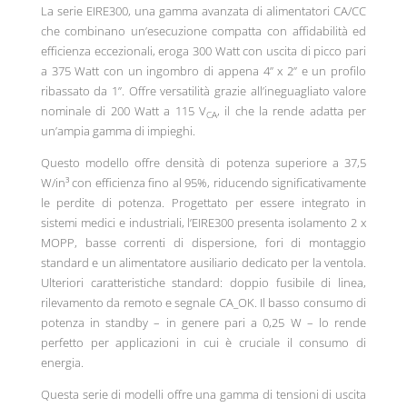
La serie EIRE300, una gamma avanzata di alimentatori CA/CC
che combinano un’esecuzione compatta con affidabilità ed
efficienza eccezionali, eroga 300 Watt con uscita di picco pari
a 375 Watt con un ingombro di appena 4” x 2” e un profilo
ribassato da 1”. Offre versatilità grazie all’ineguagliato valore
nominale di 200 Watt a 115 V
, il che la rende adatta per
CA
un’ampia gamma di impieghi.
Questo modello offre densità di potenza superiore a 37,5
W/in³ con efficienza fino al 95%, riducendo significativamente
le perdite di potenza. Progettato per essere integrato in
sistemi medici e industriali, l’EIRE300 presenta isolamento 2 x
MOPP, basse correnti di dispersione, fori di montaggio
standard e un alimentatore ausiliario dedicato per la ventola.
Ulteriori caratteristiche standard: doppio fusibile di linea,
rilevamento da remoto e segnale CA_OK. Il basso consumo di
potenza in standby – in genere pari a 0,25 W – lo rende
perfetto per applicazioni in cui è cruciale il consumo di
energia.
Questa serie di modelli offre una gamma di tensioni di uscita