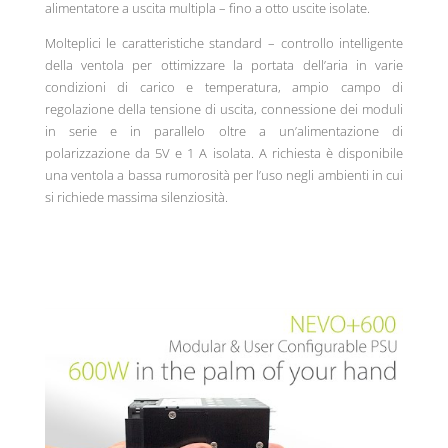
alimentatore a uscita multipla – fino a otto uscite isolate.
Molteplici le caratteristiche standard – controllo intelligente
della ventola per ottimizzare la portata dell’aria in varie
condizioni di carico e temperatura, ampio campo di
regolazione della tensione di uscita, connessione dei moduli
in serie e in parallelo oltre a un’alimentazione di
polarizzazione da 5V e 1 A isolata. A richiesta è disponibile
una ventola a bassa rumorosità per l’uso negli ambienti in cui
si richiede massima silenziosità.