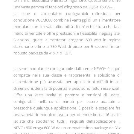
termini di flessibilità e limitato ingombro. Questa serie offre
una vasta gamma di tensioni d’ingresso da 33,6 a 160 V
.
CC
La serie di alimentatori configurabili raffreddati per
conduzione VCCM600 combina i vantaggi di un alimentatore
modulare con l’elevata affidabilità di un’architettura che fa a
meno di ventole e offre prestazioni e flessibilità ineguagliate.
Silenziosi, questi alimentatori erogano 600 watt in regime
stazionario e fino a 750 Watt di picco per 5 secondi, in un
robusto package da 4” x 7” x 1,61”.
La serie modulare e configurabile dall’utente NEVO+ è la più
compatta nella sua classe e rappresenta la soluzione di
alimentazione più avanzata per applicazioni difficili in cui
dimensioni, densità di potenza e peso sono fattori essenziali.
Offre una vasta scelta di potenze e tensioni di uscita,
configurabili nell’arco di minuti per essere adattate a
pressoché qualunque applicazione. È possibile scegliere fra
una varietà di moduli di uscita per ottenere fino a 16 uscite
isolate che soddisfino tutti i requisiti dell’applicazione. Il
NEVO+600 eroga 600 W da un compattissimo package da 5” x