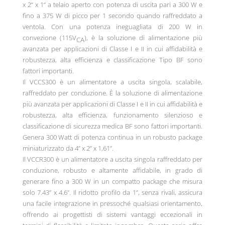
x 2“ x 1“ a telaio aperto con potenza di uscita pari a 300 W e
fino a 375 W di picco per 1 secondo quando raffreddato a
ventola. Con una potenza ineguagliata di 200 W in
convezione (115V
), è la soluzione di alimentazione più
CA
avanzata per applicazioni di Classe I e II in cui affidabilità e
robustezza, alta efficienza e classificazione Tipo BF sono
fattori importanti.
Il VCCS300 è un alimentatore a uscita singola, scalabile,
raffreddato per conduzione. È la soluzione di alimentazione
più avanzata per applicazioni di Classe I e II in cui affidabilità e
robustezza, alta efficienza, funzionamento silenzioso e
classificazione di sicurezza medica BF sono fattori importanti.
Genera 300 Watt di potenza continua in un robusto package
miniaturizzato da 4” x 2” x 1,61”.
Il VCCR300 è un alimentatore a uscita singola raffreddato per
conduzione, robusto e altamente affidabile, in grado di
generare fino a 300 W in un compatto package che misura
solo 7.43” x 4.6”. Il ridotto profilo da 1”, senza rivali, assicura
una facile integrazione in pressoché qualsiasi orientamento,
offrendo ai progettisti di sistemi vantaggi eccezionali in