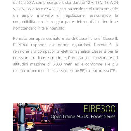
da 12 a 60 V, comprese quelle standard di 12 V, 15 V, 18 V, 24
V, 28 V, 36 V, 48 V e 54 V. Ciascuna tensione di uscita prevede
un ampio intervallo di regolazione, assicurando la
compatibilità con la maggior parte dei requisiti di tensione
non standard in tale intervallo.
Pensato per apparecchiature sia di Classe I che di Classe II,
l’EIRE300 risponde alle norme riguardanti l’immunità in
relazione alla compatibilità elettromagnetica Classe B per le
emissioni irradiate e condotte. È in grado di funzionare ad
altitudini massime di 5.000 metri ed è conforme alle più
recenti norme mediche (classificazione BF) e di sicurezza ITE.