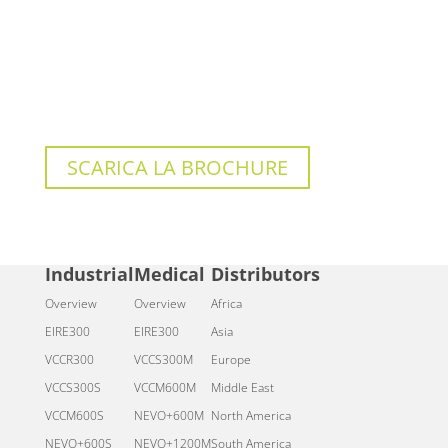
SCARICA LA BROCHURE
Industrial
Medical
Distributors
Overview
Overview
Africa
EIRE300
EIRE300
Asia
VCCR300
VCCS300M
Europe
VCCS300S
VCCM600M
Middle East
VCCM600S
NEVO+600M
North America
NEVO+600S
NEVO+1200M
South America