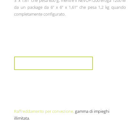
3” x 1,61” che pesa 600 g, mentre il NEVO+1200 eroga 1200 W
da un package da 6” x 6” x 1,61” che pesa 1,2 kg quando
completamente configurato.
Confronto dei prodotti
Raffreddamento per convezione,
gamma di impieghi
illimitata.